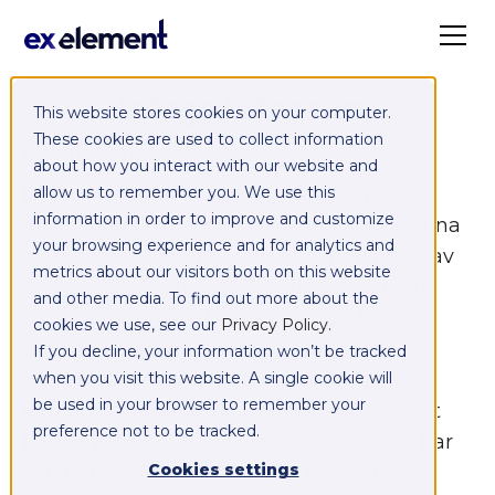
Integritetspolicy
This website stores cookies on your computer.
These cookies are used to collect information
Cookiepolicy
about how you interact with our website and
Denna webbplats,
allow us to remember you. We use this
https://exelement.co
,
information in order to improve and customize
använder cookies. Genom att besöka denna
your browsing experience and for analytics and
webbplats godkänner du användningen av
metrics about our visitors both on this website
cookies. De flesta webbläsare accepterar
and other media. To find out more about the
cookies automatiskt, men om du föredrar
cookies we use, see our
Privacy Policy
.
det kan du ändra inställningarna i din
If you decline, your information won’t be tracked
webbläsare för att radera cookies eller
when you visit this website. A single cookie will
be used in your browser to remember your
förhindra automatisk acceptans. Generellt
preference not to be tracked.
har du möjlighet att se vilka cookies du har
Cookies settings
och radera dem individuellt, blockera