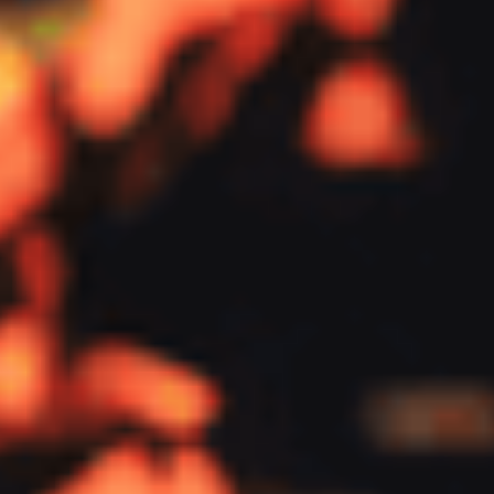
NetNordic, grundat 2001 och med
huvudkontor i Lysaker, Norge, är
specialiserat på att leverera nätverks-,
kommunikations-, säkerhets- och
molntjänster. Företaget har vuxit både
organiskt och genom förvärv, vilket
innebär att integration av CRM-system
från nyförvärvade bolag är en ständigt
pågående utmaning. Exelement
erbjuder kontinuerligt stöd för CRM- och
marknadsföringsprocesser och hanterar
fullt ut NetNordics CRM- och
marknadsföringsintegrationer med vår