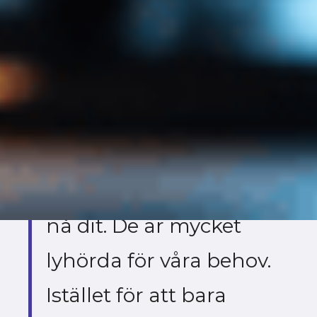
uppnå och vilken
information jag
behöver, och de
återkommer alltid lika
snabbt med konkreta
förslag på hur vi kan
nå dit. De är mycket
lyhörda för våra behov.
Istället för att bara