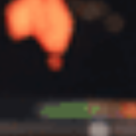
molnbaserade integrationslösning
SyncCloud
.
Annica continues:
"Vi behövde uppdatera
och optimera våra
system, och när jag
stötte på Exelement på
en Salesforce-mässa
2019 förstod jag