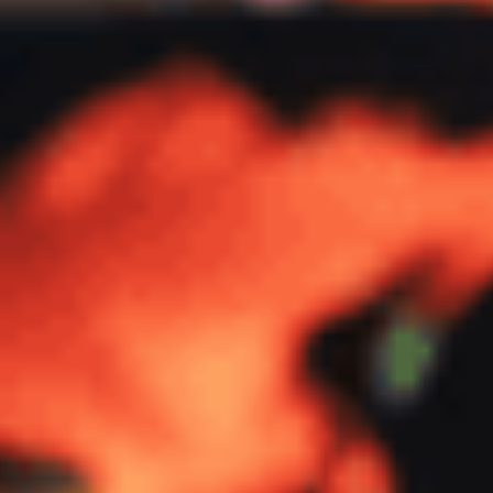
behöver olika
uppdateringar i
Salesforce. De löser
inte bara det vi ber om
utan går in på själva
problemet och
presenterar flera olika
möjliga lösningar som
vi kanske inte hade
tänkt på själva."