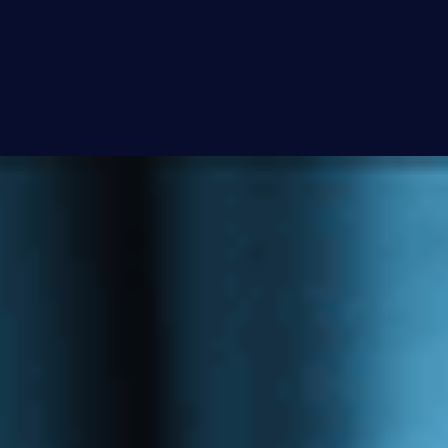
Annica Collin är nordisk marknadschef
på NetNordic, ett snabbt växande
systemintegrationsföretag som erbjuder
cybersäkerhet, molnlösningar, nätverk
och samarbetsverktyg i hela Norden. I
sin roll ansvarar Annica för att utveckla
och genomföra marknadsstrategin för
hela den nordiska koncernen samt för
att övervaka strategin, processerna och