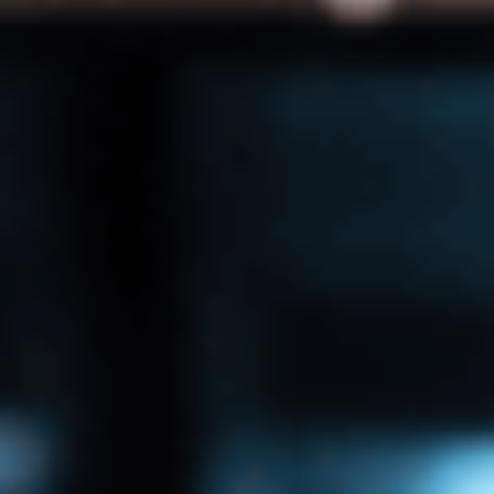
snabbt att de kunde
hjälpa oss."
NetNordics samarbete med Exelement
har varit avgörande för att stödja deras
affärskritiska funktioner. Annica
framhåller effektiviteten i deras
partnerskap:
"Jag förklarar mitt
slutmål; vad jag vill