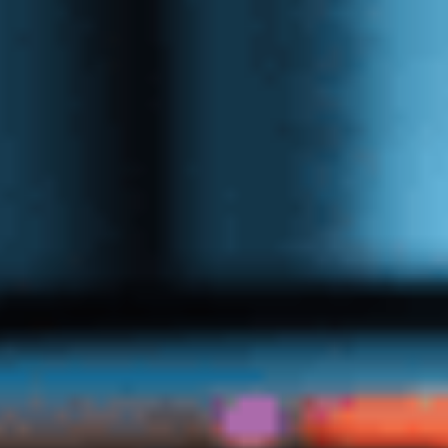
den kontinuerliga förbättringen av
NetNordics sälj- och marknadssystem.
För att stödja dessa affärskritiska
funktioner har NetNordic samarbetat
med Exelement som sina Salesforce-
konsulter sedan 2019. Annica beskriver
deras samarbete:
"Det bästa med
Exelement är att de
förstår varför vi