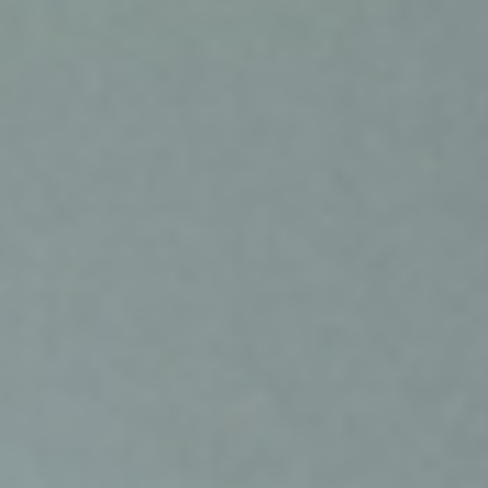
stora
– De flesta vet vad de ska göra. De
vet bara inte när. Uppföljning blir en
‘jag tar det sen’-grej, och plötsligt har
det gått två veckor.
Med CRM-automatiseringar går det
att skapa påminnelser och
automatiska uppgifter för inaktiva
affärer. Exelement hjälper ofta
kunder att konfigurera dashboards
som varnar för stillastående deals
eller saknade nästa steg, så säljare
kan agera direkt.