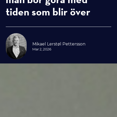
tiden som blir över
Mikael Lerstøl Pettersson
Mar 2, 2026
Fortsättning på intervjun med
Mikael Lerstøl-Pettersson på
Exelement. Den här gången: vilka
moment i säljprocessen som
skaver mest – och hur automation
kan frigöra tid för det som