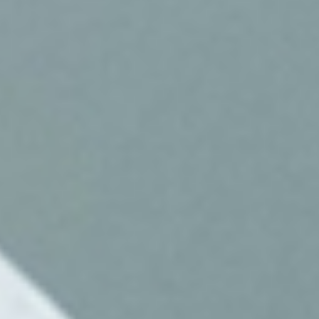
tiden till att förstå sina kunder bättre.
De bygger tillit, de blir rådgivare. Det
är där man vinner på lång sikt.
Exelement – från
process till
partnerskap
När Exelement hjälper kunder att
automatisera bort friktionen sker det
alltid med fokus på helheten,
människor, processer, data och
teknik.
Genom att integrera CRM, marketing
automation och andra affärssystem