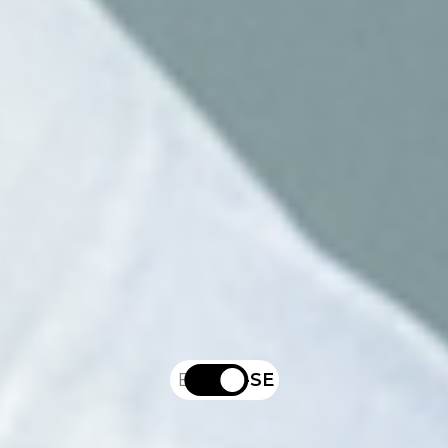
får företagen en sömlös kundresa,
där uppföljning och ansvar aldrig
tappas bort.
– Det handlar inte om fler verktyg.
Det handlar om att få det man redan
har att faktiskt fungera bra
tillsammans, säger Mikael Lerstøl-
Pettersson..
Det här var del 2 i serien om
friktion i säljprocessen.
Läs del 1 här!
EN
SV-SE