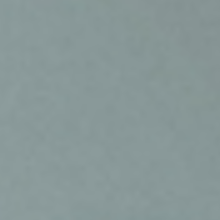
– Det behöver inte vara komplicerat.
Små automationer som påminner om
när en kund inte fått uppföljning på
14 dagar kan spara dagar, ibland
veckor, i cykeltid.
3. Godkännanden –
den dolda flaskhalsen
– Det låter banalt, men approvals
stoppar ofta upp. Ska jag ge rabatt,
eller lägga till extra service, då
behöver jag veta vad jag får göra. Har
man inte tydliga ramar och rapporter
så stannar allt.
Här handlar lösningen om att bygga