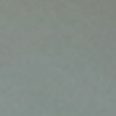
stolarna
Från marknad till sälj. Från SDR till
Account Executive. Från AE till
Customer Success. Varje övergång
innebär risk att data går förlorad eller
att ansvar blir otydligt.
– Alla har sina KPI:er, men få har en
gemensam bild av vad som faktiskt
händer i steget innan. Då blir det lätt
att säga ‘det är inte mitt bord’. Jag
brukar säga att man ska ge nästa
person i kedjan bästa möjliga
förutsättningar att lyckas, säger
Mikael.