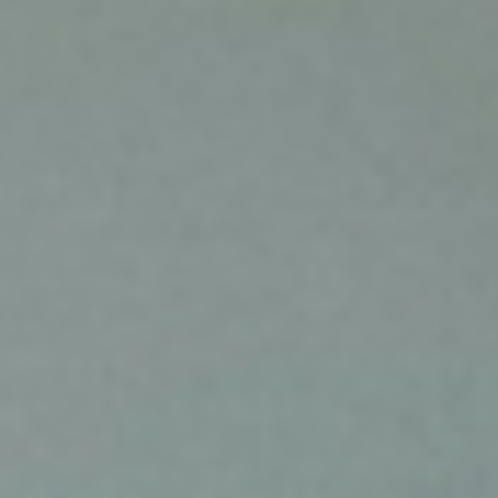
Här hjälper Exelement företag att
skapa struktur för ansvar och
överlämning. Genom att införa små,
konkreta SLA (Service Level
Agreement)-punkter i CRM, till
exempel
“kontakt ska ske inom 24 timmar
, får man bort
efter MQL”
missförstånden.
Ett tydligt
i
“next step + ägare + datum”
varje affärssteg kan låta enkelt, men
det är ofta det som gör att en
pipeline växer.
2. Uppföljning – små
förseningar som blir