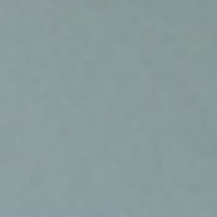
in beslutslogik direkt i CRM eller via
integrerade system. Exelement
hjälper kunder att definiera
“guardrails” – regler för rabattnivåer,
marginaler och undantag – så att
besluten kan tas snabbt utan att
riskera lönsamheten.
Vad gör de bästa
teamen med tiden de
“får över”?
När ni automatiserar bort det mesta
av administrationen, vad använder
högpresterande team den frigjorda
tiden till?