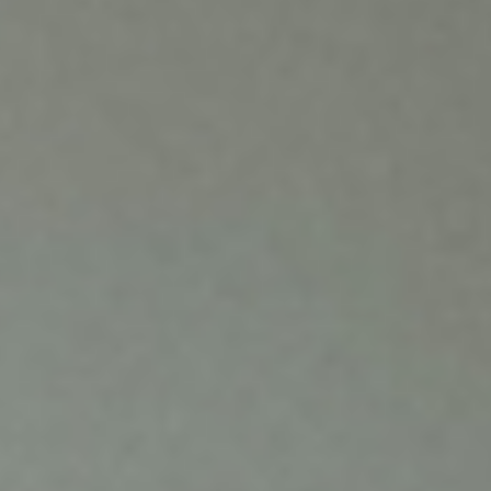
verkligen skapar värde.
Om du fick plocka bort eller automatisera
tre moment i kundernas processer, vilka
återkommer oftast och varför just dessa?
– De tre är ganska tydliga: interna
överlämningar, uppföljningar och
manuella godkännanden. Det är
alltid där friktionen sitter, säger
Mikael Pettersson.
1. Interna
överlämningar, där
ansvar faller mellan