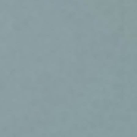
– Många tror att automation handlar
om att spara tid. I verkligheten
handlar det om att flytta fokus. Från
administration till relationer. De
bästa teamen lägger mer tid på
kvalitativa samtal och proaktivt
arbete med kunder.
Automation och AI frigör alltså inte
tid för att göra mindre, utan för att
göra
. Det är precis det
rätt saker
Exelement menar med att hjälpa
företag
.
“jobba smartare, inte hårdare”
– De team som lyckas bäst använder